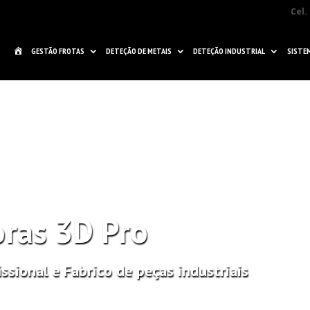
Cel.
H
GESTÃO FROTAS
DETEÇÃO DE METAIS
DETEÇÃO INDUSTRIAL
SISTE
O
M
E
ras 3D Pro
issional e Fabrico de peças industriais